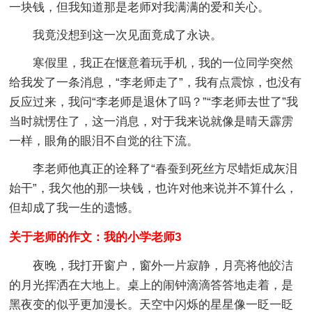
一块钱，但我知道那是老师对我满满的爱和关心。
我竟没想到这一次见面竟成了永诀。
寒假里，我正在惬意着玩手机，我的一位同学突然
给我发了一条消息，“李老师走了”，我有点震惊，也没有
反应过来，我问“李老师是退休了吗？”“李老师去世了”我
当时就愣住了，这一消息，对于我来说就像是晴天霹雳
一样，眼角的眼泪不自觉的往下流。
李老师他真正的诠释了“春蚕到死丝方尽蜡炬成灰泪
始干”，我欠他的那一块钱，也许对他来说并不算什么，
但却成了我一生的遗憾。
关于老师的作文：我的小学老师3
夜晚，我打开窗户，窗外一片寂静，月亮将他皎洁
的月光挥洒在大地上。桌上的闹钟滴滴答答地走着，是
黑夜变的似乎更加漫长。天空中闪烁的星星像一眨一眨