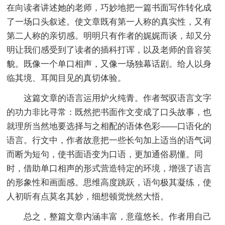
在向读者讲述她的老师，巧妙地把一篇书面写作转化成
了一场口头叙述。使文章既有第一人称的真实性，又有
第二人称的亲切感。明明只有作者的娓娓而谈，却又分
明让我们感受到了读者的插科打诨，以及老师的音容笑
貌。既像一个单口相声，又像一场独幕话剧。给人以身
临其境、耳闻目见的真切体验。
这篇文章的语言运用炉火纯青。作者驾驭语言文字
的功力非比寻常：既然把书面作文变成了口头故事，也
就理所当然地要选择与之相配的语体色彩——口语化的
语言。行文中，作者故意把一些长句加上适当的语气词
而断为短句，使书面语变为口语，更加通俗易懂。同
时，借助单口相声的形式营造特定的环境，增强了语言
的形象性和画面感。思维高度跳跃，语句极其凝练，使
人初听有点莫名其妙，细想顿觉恍然大悟。
总之，整篇文章内涵丰富，意蕴悠长。作者用自己