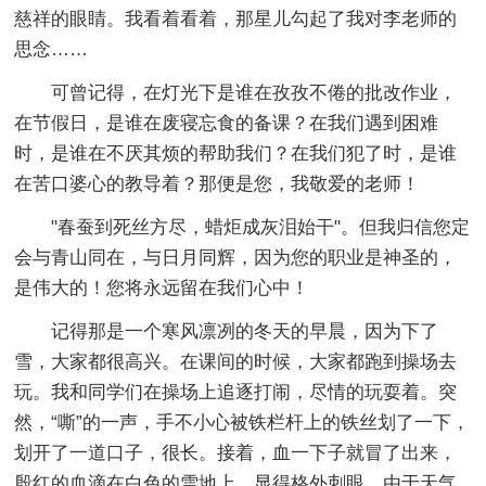
慈祥的眼睛。我看着看着，那星儿勾起了我对李老师的
思念……
可曾记得，在灯光下是谁在孜孜不倦的批改作业，
在节假日，是谁在废寝忘食的备课？在我们遇到困难
时，是谁在不厌其烦的帮助我们？在我们犯了时，是谁
在苦口婆心的教导着？那便是您，我敬爱的老师！
"春蚕到死丝方尽，蜡炬成灰泪始干"。但我归信您定
会与青山同在，与日月同辉，因为您的职业是神圣的，
是伟大的！您将永远留在我们心中！
记得那是一个寒风凛冽的冬天的早晨，因为下了
雪，大家都很高兴。在课间的时候，大家都跑到操场去
玩。我和同学们在操场上追逐打闹，尽情的玩耍着。突
然，“嘶”的一声，手不小心被铁栏杆上的铁丝划了一下，
划开了一道口子，很长。接着，血一下子就冒了出来，
殷红的血滴在白色的雪地上，显得格外刺眼。由于天气