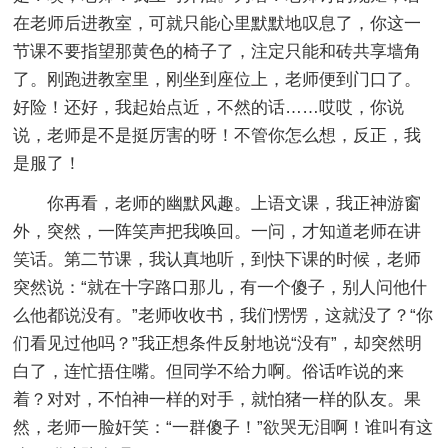
在老师后进教室，可就只能心里默默地叹息了，你这一
节课不要指望那黄色的椅子了，注定只能和砖共享墙角
了。刚跑进教室里，刚坐到座位上，老师便到门口了。
好险！还好，我起始点近，不然的话……哎哎，你说
说，老师是不是挺厉害的呀！不管你怎么想，反正，我
是服了！
你再看，老师的幽默风趣。上语文课，我正神游窗
外，突然，一阵笑声把我唤回。一问，才知道老师在讲
笑话。第二节课，我认真地听，到快下课的时候，老师
突然说：“就在十字路口那儿，有一个傻子，别人问他什
么他都说没有。”老师收收书，我们愣愣，这就没了？“你
们看见过他吗？”我正想条件反射地说“没有”，却突然明
白了，连忙捂住嘴。但同学不给力啊。俗话咋说的来
着？对对，不怕神一样的对手，就怕猪一样的队友。果
然，老师一脸奸笑：“一群傻子！”欲哭无泪啊！谁叫有这