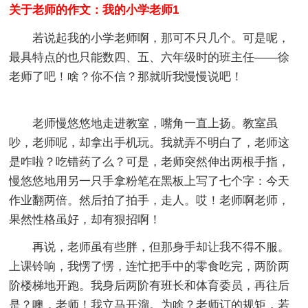
关于老师的作文：我的小学老师1
若说起我的小学老师啊，那可不只几个。可是呢，
最具特点的也只能数四、五、六年级时的班主任——徐
老师了吧！啥？你不信？那就听我慢慢说吧！
老师慢悠悠地走进教室，嘴角一直上扬。教室虽
吵，老师呢，却拿出手机玩。我就弄不明白了，老师这
是咋啦？吃错药了么？可是，老师突然伸出两根手指，
慢悠悠地用另一只手拿粉笔在黑板上写了七个字：今天
作业翻两倍。然后拍了拍手，走人。哎！老师啊老师，
果然性格虽好，却有狠招啊！
再说，老师虽有些胖，但那身手却让我不得不服。
上课铃响，我愣了愣，连忙把手中的零食吃完，两阶两
阶楼梯地开跑。我身后两阶有班长和体育委员，再往后
是？噢，老师！我立马开溜。为啥？老师订的规矩，若