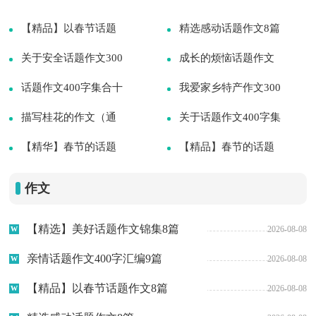
经历，对作文很是熟悉吧，作文是一种言
语活动，具有高度的综合性和创造...
【精品】以春节话题
精选感动话题作文8篇
作文8篇
关于安全话题作文300
成长的烦恼话题作文
2026-08-08
字汇总六篇
话题作文400字集合十
2026-08-08
400字合集6篇
我爱家乡特产作文300
篇
描写桂花的作文（通
2026-08-08
字（通用10篇）
关于话题作文400字集
2026-08-08
用4篇）
【精华】春节的话题
2026-08-08
锦十篇
【精品】春节的话题
2026-08-08
作文汇编10篇
2026-08-08
的作文合集10篇
2026-08-08
作文
2026-08-08
2026-08-08
【精选】美好话题作文锦集8篇
2026-08-08
亲情话题作文400字汇编9篇
2026-08-08
【精品】以春节话题作文8篇
2026-08-08