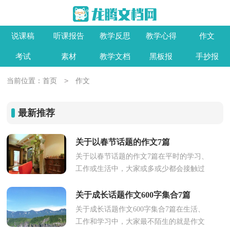
说课稿
听课报告
教学反思
教学心得
作文
考试
素材
教学文档
黑板报
手抄报
>
当前位置：
首页
作文
最新推荐
关于以春节话题的作文7篇
关于以春节话题的作文7篇在平时的学习、
工作或生活中，大家或多或少都会接触过
作文吧，作文一定要做到主题集中，围绕
同一主题作深入阐述，切忌东拉...
关于成长话题作文600字集合7篇
关于成长话题作文600字集合7篇在生活、
工作和学习中，大家最不陌生的就是作文