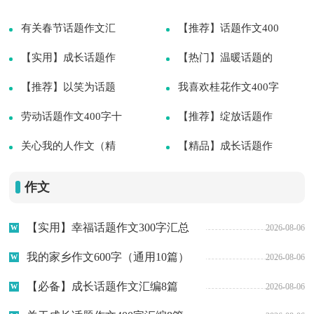
了吧，根据写作命题的特点，作文可以分
为命题作文和非命题作文。那么...
有关春节话题作文汇
【推荐】话题作文400
编四篇
【实用】成长话题作
字合集10篇
【热门】温暖话题的
文汇编6篇
【推荐】以笑为话题
2026-08-07
作文合集7篇
我喜欢桂花作文400字
2026-08-07
作文汇编5篇
劳动话题作文400字十
2026-08-07
（通用3篇）
【推荐】绽放话题作
2026-08-07
篇
关心我的人作文（精
2026-08-07
文合集5篇
【精品】成长话题作
2026-08-07
选25篇）
2026-08-07
文600字集合9篇
2026-08-07
作文
2026-08-07
2026-08-07
【实用】幸福话题作文300字汇总
2026-08-06
六篇
我的家乡作文600字（通用10篇）
2026-08-06
【必备】成长话题作文汇编8篇
2026-08-06