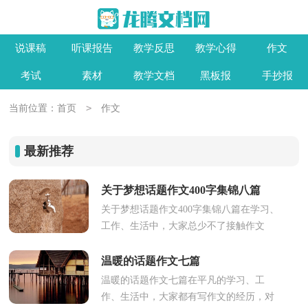
说课稿
听课报告
教学反思
教学心得
作文
考试
素材
教学文档
黑板报
手抄报
>
当前位置：
首页
作文
最新推荐
关于梦想话题作文400字集锦八篇
关于梦想话题作文400字集锦八篇在学习、
工作、生活中，大家总少不了接触作文
吧，写作文可以锻炼我们的独处习惯，让
自己的心静下来，思考自己未来的...
温暖的话题作文七篇
温暖的话题作文七篇在平凡的学习、工
作、生活中，大家都有写作文的经历，对